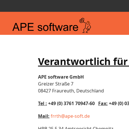
Verantwortlich für
APE software GmbH
Greizer Straße 7
08427 Fraureuth, Deutschland
Tel :
+49 (0) 3761 70947-60
Fax:
+49 (0) 0
Mail:
frrth@ape-soft.de
HRB 25 5 34 Amtsgericht Chemnitz