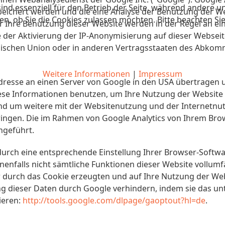
ind essenziell für den Betrieb der Seite, während andere u
peichert werden und die eine Analyse der Benutzung der We
en, ob Sie die Cookies zulassen möchten. Bitte beachten Si
 Ihre Benutzung dieser Website werden in der Regel an ei
e der Aktivierung der IP-Anonymisierung auf dieser Websei
päischen Union oder in anderen Vertragsstaaten des Abko
Weitere Informationen
|
Impressum
Adresse an einen Server von Google in den USA übertragen 
iese Informationen benutzen, um Ihre Nutzung der Website
nd um weitere mit der Websitenutzung und der Internetnu
ngen. Die im Rahmen von Google Analytics von Ihrem Brows
geführt.
urch eine entsprechende Einstellung Ihrer Browser-Softwar
benenfalls nicht sämtliche Funktionen dieser Website vollu
 durch das Cookie erzeugten und auf Ihre Nutzung der Webs
ng dieser Daten durch Google verhindern, indem sie das u
ieren:
http://tools.google.com/dlpage/gaoptout?hl=de
.