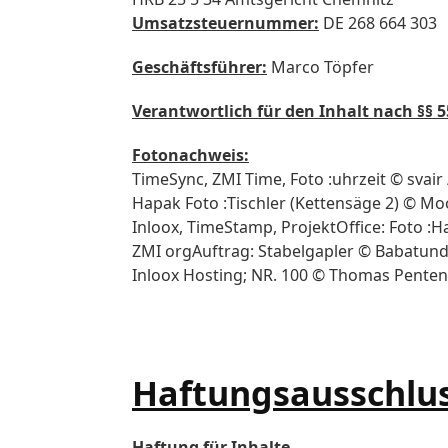
Umsatzsteuernummer:
DE 268 664 303
Geschäftsführer:
Marco Töpfer
Verantwortlich für den Inhalt nach §§ 5
Fotonachweis:
TimeSync, ZMI Time, Foto :uhrzeit © svair 
Hapak Foto :Tischler (Kettensäge 2) © Mo
Inloox, TimeStamp, ProjektOffice: Foto :
ZMI orgAuftrag: Stabelgapler © Babatund
Inloox Hosting; NR. 100 © Thomas Pentenr
Haftungsausschlus
Haftung für Inhalte