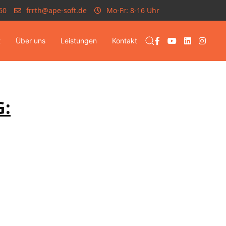
60
frrth@ape-soft.de
Mo-Fr: 8-16 Uhr
t
Über uns
Leistungen
Kontakt
G: