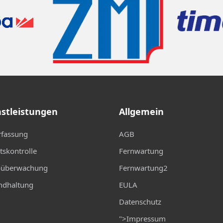
stleistungen
Allgemein
rfassung
AGB
ttskontrolle
Fernwartung
oüberwachung
Fernwartung2
ndhaltung
EULA
Datenschutz
">
Impressum