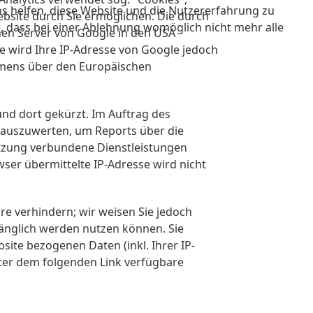
ns helfen, diese Website und die Nutzererfahrung zu
bsite durch Sie ermöglichen. Die durch
e, dass bei einer Ablehnung womöglich nicht mehr alle
nen Server von Google in den USA
te wird Ihre IP-Adresse von Google jedoch
mmens über den Europäischen
und dort gekürzt. Im Auftrag des
 auszuwerten, um Reports über die
tzung verbundene Dienstleistungen
er übermittelte IP-Adresse wird nicht
e verhindern; wir weisen Sie jedoch
mfänglich werden nutzen können. Sie
ite bezogenen Daten (inkl. Ihrer IP-
nter dem folgenden Link verfügbare