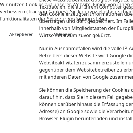
Wir nutzen Cookies auf unserer Website. Einige von ihnen s
Textdateien, die auf Ihrem Computer ges
verbessern (Tracking Cookies). Sie können selbst entscheid
den Cookie erzeugten Informationen über
Funktionalitäten der Seite zur Verfügung stehen.
übertragen und dort gespeichert. Im Fall
innerhalb von Mitgliedstaaten der Euro
Akzeptieren
Ablehnen
Wirtschaftsraum zuvor gekürzt.
Nur in Ausnahmefällen wird die volle IP-
Betreibers dieser Website wird Google d
Websiteaktivitäten zusammenzustellen u
gegenüber dem Websitebetreiber zu erbri
mit anderen Daten von Google zusammen
Sie können die Speicherung der Cookies d
darauf hin, dass Sie in diesem Fall gege
können darüber hinaus die Erfassung der
Adresse) an Google sowie die Verarbeitu
Browser-Plugin herunterladen und install